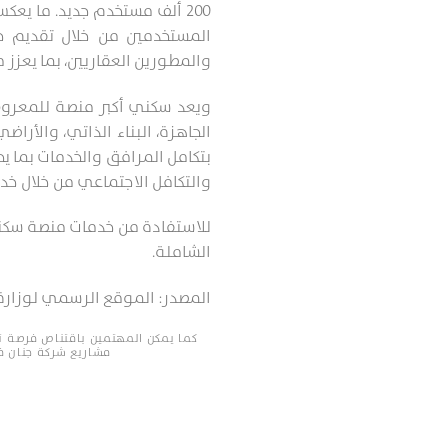
200 ألف مستخدم جديد. ما يعكس ارتفاع الإقبال على الخدمات الرقمية والموثوقية التي تحظى بها المنصة.
المستخدمين من خلال تقديم خ
والمطورين العقاريين، بما يعزز م
ويعد سكني أكبر منصة للمعروض
الجاهزة، البناء الذاتي، والأ
بتكامل المرافق والخدمات بما ي
والتكافل الاجتماعي من خلال خدم
للاستفادة من خدمات منصة سكني
الشاملة.
المصدر: الموقع الرسمي لوزارة ا
كما يمكن المهتمين باقتناص فرصة تم
مشاريع شركة جنان فد