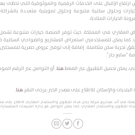
يارات وحلول سكنية متنوعة وحلول تمويلية متعددة بالشراكة م
رونة الخيارات المتاحة.
 العقاري في المملكة. حيث توفر المنصة خيارات متنوعة تشمل ال
راضي. كما يمكن للمستخدمين استعراض المشاريع والضواحي السكنية 
حقق تجربة سكن متكاملة. إضافة إلى توفير عروض حصرية للمسجلين، 
ة “سابع جار”.
، يمكن تحميل التطبيق عبر الضغط
هنا
،
أو التواصل عبر الرقم المو
لبلديات والإسكان. للاطلاع على مصدر الخبر، يرجى النقر
هنا
.
لك في أحد مشاريع شركة جنان فدك للتطوير والاستثمار العقاري الاطلاع على مشا
ك للتطوير والاستثمار العقاري. كما يمكن التواصل مع إدارة المبيعات لاستفسارات