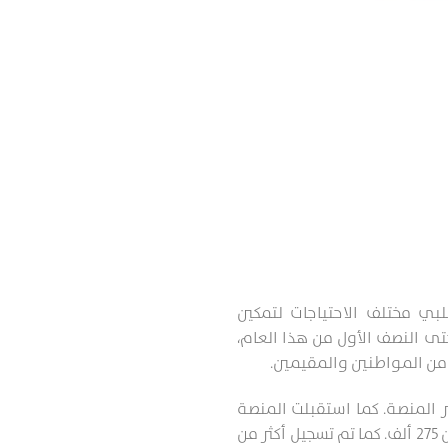
ي مختلف الاحتياجات لتمكين
ى النصف الأول من هذا العام،
2025 تم إبرام أكثر من 106 آلاف عقد سكني عبر المنصة. كما استقبلت المنصة
في نفس الفترة ما يزيد عن 160 مليون زيارة رقمية. وتجاوز عدد المخدومين خلال هذه المدة أكثر من 275 ألف. كما تم تسجيل أكثر من