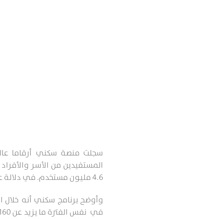
سجلت منصة سكني أرقاما عالي
المستفيدين من الأسر والأفراد
4.6 مليون مستخدم. في دلالة على اتساع دائرة الاستفادة من خدمات “سكني” لتشمل شرائح أوسع من المواطنين والمقيمين.