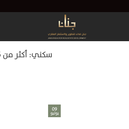
Ski
t
conten
09
يوليو